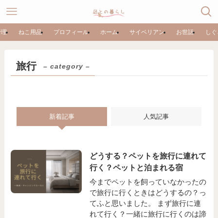
管理
ねこ用品
プロフィール
ホーム
サイベリアン
お世話
しぐ
旅行
– category –
新着記事
人気記事
どうする？ペットを旅行に連れて
行く？ペットと泊まれる宿
今までペットを飼っていなかったの
で旅行に行くときはどうするの？っ
てふと思いました。 まず旅行に連
れて行く？一緒に旅行に行くのは諦